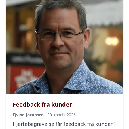
og opstandelsen. Begravelses salmer om
liv og død Under påskens gudstjenester
synges der salmer, der handler om
korsfæstelsen, men […]
Feedback fra kunder
Ejvind Jacobsen
·
20. marts 2026
Hjertebegravelse får feedback fra kunder I