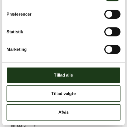
De første timer og dage efter
Præferencer
dødsfaldet – En trin-for-trin guide
Ejvind Jacobsen
·
22. maj 2026
Statistik
Kære pårørende til afdøde, Når døden
pludselig indtræffer, kan det føles som
Marketing
om verden står stille. Hele oplevelsen kan
synes uvirkelig, og det kan være svært at
vide, hvad man skal gøre først. Du er ikke
Tillad alle
alene. Mange pårørende beskriver de
første timer og dage som en tåge af chok,
sorg og praktiske opgaver, der […]
Tillad valgte
Afvis