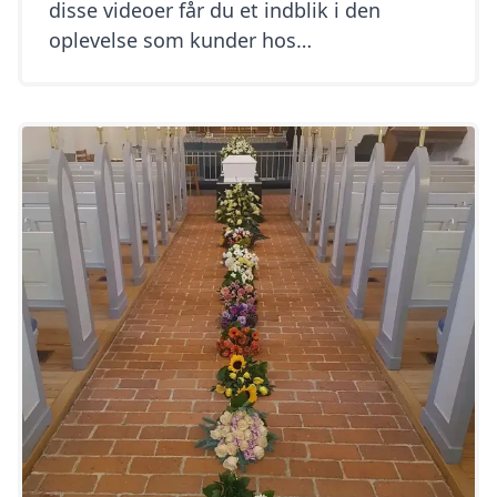
disse videoer får du et indblik i den
oplevelse som kunder hos
Hjertebegravelse har haft. Den feedback
kunderne giver, er positiv omkring
forløbet fra dødsfald til afsked. I den
første video har Christina kunde feedback
omkring hendes forløb Mere feedback fra
kunder I denne video giver Jan et indblik
[…]