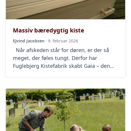
Massiv bæredygtig kiste
Ejvind Jacobsen
·
9. februar 2026
Når afskeden står for døren, er der så
meget, der føles tungt. Derfor har
Fuglebjerg Kistefabrik skabt Gaia – den
nyeste kiste i massivt paulowniatræ –
med særlig tanke på dig og dine kære, og
på den verden, vi efterlader. Gaia er
opkaldt efter Moder Jord i den græske
mytologi: det liv, vi alle […]