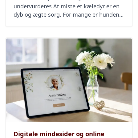
undervurderes At miste et kæledyr er en
dyb og ægte sorg. For mange er hunden,
katten, hesten eller kaninen ikke bare et
dyr – det er et familiemedlem, en trofast
ven og en kær ledsager gennem mange
år. Alligevel oplever mange, at deres sorg
bliver mødt med […]
Digitale mindesider og online