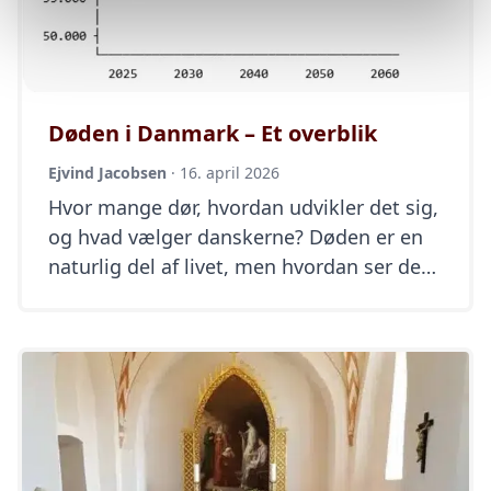
Døden i Danmark – Et overblik
Ejvind Jacobsen
·
16. april 2026
Hvor mange dør, hvordan udvikler det sig,
og hvad vælger danskerne? Døden er en
naturlig del af livet, men hvordan ser den
egentlig ud i tallene i Danmark? Hvor
mange dør hvert år? Er der flere dødsfald
nu end tidligere? Og hvordan vælger vi at
sige farvel? Med en traditionel
jordbegravelse eller en bisættelse
(kremation)? […]