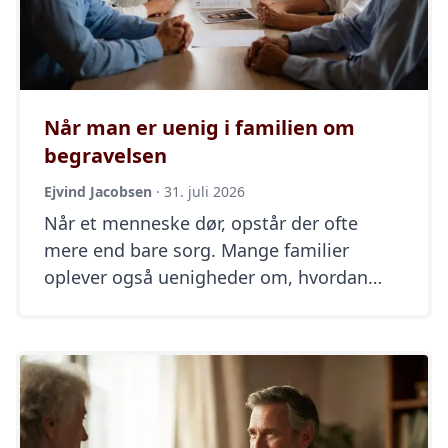
Når man er uenig i familien om
begravelsen
Ejvind Jacobsen
·
31. juli 2026
Når et menneske dør, opstår der ofte
mere end bare sorg. Mange familier
oplever også uenigheder om, hvordan
afskeden skal være. Skal det være en
kirkelig eller borgerlig ceremoni? Skal der
være blomster eller musik? Skal asken
spredes eller urnen nedsættes? Hvem skal
tale? Hvor skal det foregå? Det er langt
mere almindeligt, end de […]