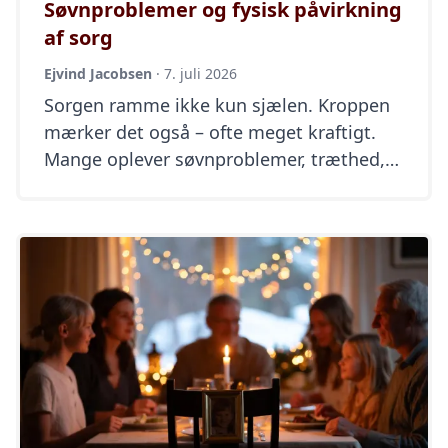
Søvnproblemer og fysisk påvirkning
af sorg
Ejvind Jacobsen
·
7. juli 2026
Sorgen ramme ikke kun sjælen. Kroppen
mærker det også – ofte meget kraftigt.
Mange oplever søvnproblemer, træthed,
hjertebanken, appetitløshed, hovedpine
eller en konstant uro i kroppen. Det kan
føles som om kroppen er i chok, selvom
man “bare” forsøger at komme gennem
dagen. Hos Hjertebegravelse ved vi, at
den fysiske side af sorgen ofte bliver […]