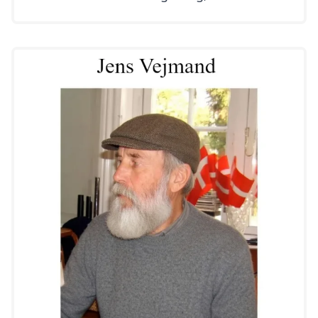
eksempel i form af kranse, buketter eller
enkle vaser, men der er også plads til
andre idéer. Nogle vælger at pynte med
lys, fotografier af afdøde eller personlige
genstande som en yndlingsbog eller et
stykke stof i en […]