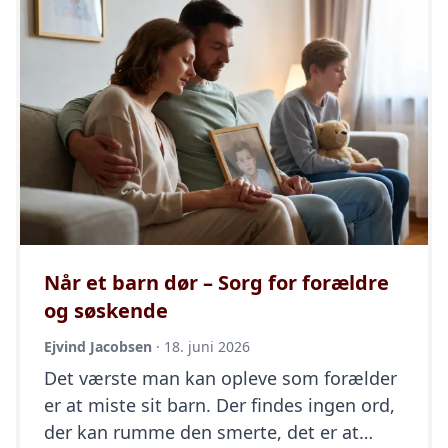
klares trin for trin – og I behøver ikke at
kunne det hele på én gang. Hos
Hjertebegravelse ønsker vi at give jer […]
Når et barn dør – Sorg for forældre
og søskende
Ejvind Jacobsen
·
18. juni 2026
Det værste man kan opleve som forælder
er at miste sit barn. Der findes ingen ord,
der kan rumme den smerte, det er at