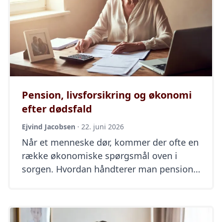
Pension, livsforsikring og økonomi
efter dødsfald
Ejvind Jacobsen
·
22. juni 2026
Når et menneske dør, kommer der ofte en
række økonomiske spørgsmål oven i
sorgen. Hvordan håndterer man pension,
livsforsikring, bankkonti og andre
praktiske forhold? Det kan føles
overvældende, men mange ting kan