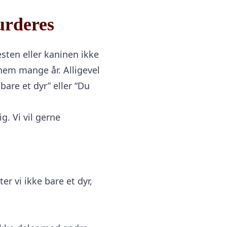
urderes
sten eller kaninen ikke
nem mange år. Alligevel
are et dyr” eller “Du
g. Vi vil gerne
r vi ikke bare et dyr,