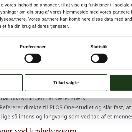
se vores indhold og annoncer, til at vise dig funktioner til sociale
f alle tilfælde af alvorlig sorg i undersøgelsen – et 
oplysninger om din brug af vores hjemmeside med vores partnere i
er eller barn.
ysepartnere. Vores partnere kan kombinere disse data med andr
at
kæledyrssorg skal tages lige så alvorligt som men
et fra din brug af deres tjenester.
etningslinjer ikke i tilstrækkelig grad anerkender d
ende studier
Præferencer
Statistik
22):
En
gennemgang af 19 kvalitative studier
konklude
 synonym med sorgen ved tab af et menneske.”
er:
Flere undersøgelser
viser, at intensiteten af sorg
Tillad valgte
 og fysisk ubehag) ofte er lige så høj ved kæledyr s
når tilknytningen har været stærk.
Refererer direkte til PLOS One-studiet og slår fast, at 
 lige så intens og langvarig som ved tab af et menne
nger ved kæledyrssorg