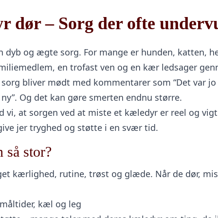
r dør – Sorg der ofte underv
en dyb og ægte sorg. For mange er hunden, katten, he
familiemedlem, en trofast ven og en kær ledsager gen
 sorg bliver mødt med kommentarer som “Det var jo b
n ny”. Og det kan gøre smerten endnu større.
vi, at sorgen ved at miste et kæledyr er reel og vigti
ve jer tryghed og støtte i en svær tid.
 så stor?
t kærlighed, rutine, trøst og glæde. Når de dør, miste
måltider, kæl og leg