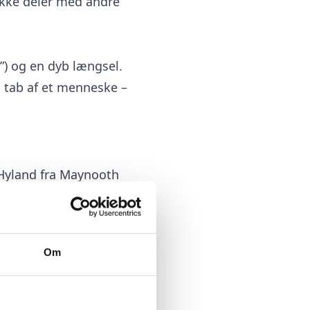
ikke deler med andre
?”) og en dyb længsel.
d tab af et menneske –
 Hyland fra Maynooth
e nogensinde havde
Om
dyrstab var identiske