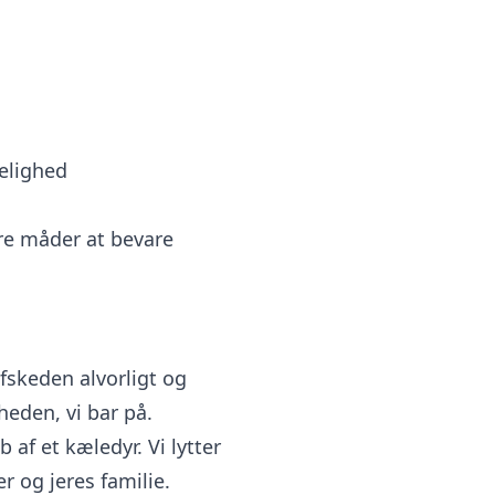
delighed
re måder at bevare
afskeden alvorligt og
gheden, vi bar på.
 af et kæledyr. Vi lytter
r og jeres familie.