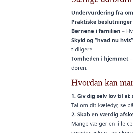
Undervurdering fra om
Praktiske beslutninger
Børnene i familien
– Hv
Skyld og “hvad nu hvis
tidligere.
Tomheden i hjemmet
–
døren.
Hvordan kan man
1. Giv dig selv lov til at
Tal om dit kæledyr, se på
2. Skab en værdig afsk
Mange vælger en lille c
spreder asken i en skov 