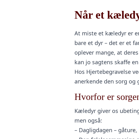
Når et kæledy
At miste et kæledyr er 
bare et dyr – det er et 
oplever mange, at deres
kan jo sagtens skaffe e
Hos Hjertebegravelse ved 
anerkende den sorg og gi
Hvorfor er sorgen
Kæledyr giver os ubetinge
men også:
– Dagligdagen – gåture, 