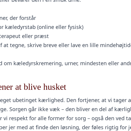
er, der forstår
r kæledyrstab (online eller fysisk)
terapeut eller præst
 at tegne, skrive breve eller lave en lille mindehøjti
d om kæledyrskremering, urner, mindesten eller and
ener at blive husket
eget ubetinget kærlighed. Den fortjener, at vi tager 
sørge. Sorgen går ikke væk – den bliver en del af kærli
vi respekt for alle former for sorg – også den ved tab
 jer med at finde den løsning, der føles rigtig for je