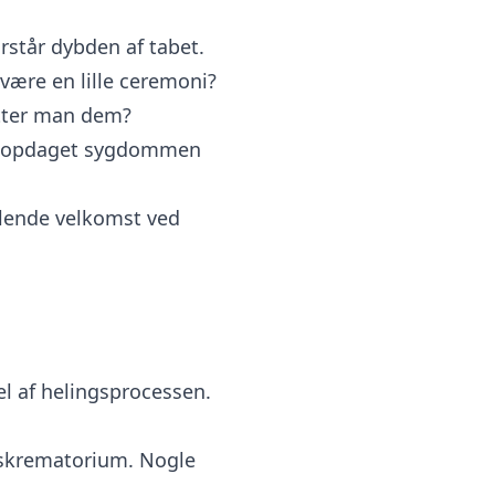
rstår dybden af tabet.
 være en lille ceremoni?
øtter man dem?
e opdaget sygdommen
glende velkomst ved
del af helingsprocessen.
rskrematorium. Nogle