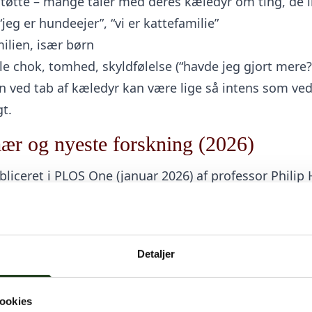
tøtte – mange taler med deres kæledyr om ting, de 
“jeg er hundeejer”, “vi er kattefamilie”
ilien, især børn
øle chok, tomhed, skyldfølelse (“havde jeg gjort mere
en ved tab af kæledyr kan være lige så intens som ve
gt.
ær og nyeste forskning (2026)
liceret i PLOS One (januar 2026) af professor Philip
ligt stærk:
gt.
et af deres kæledyr var den mest belastende sorg, d
Detaljer
de end tab af et menneske.
 langvarig sorg (Prolonged Grief Disorder) ved kæle
ookies
ige tab.