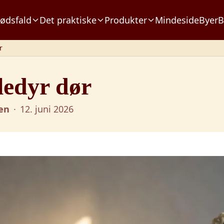
ødsfald
Det praktiske
Produkter
Mindeside
Byer
B
r
ledyr dør
sen
·
12. juni 2026