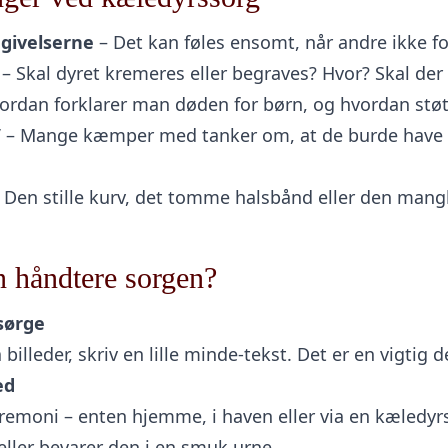
givelserne
– Det kan føles ensomt, når andre ikke fo
– Skal dyret kremeres eller begraves? Hvor? Skal der
ordan forklarer man døden for børn, og hvordan st
”
– Mange kæmper med tanker om, at de burde hav
 Den stille kurv, det tomme halsbånd eller den man
 håndtere sorgen?
 sørge
 billeder, skriv en lille minde-tekst. Det er en vigtig 
ed
eremoni – enten hjemme, i haven eller via en kæledy
eller bevarer den i en smuk urne.