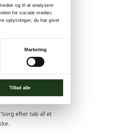
 medier og til at analysere
markant bidrag, kun
nden for sociale medier,
e oplysninger, du har givet
neskelig sorg
, og at
ette.
Marketing
rer, at “sorgen ved tab
en (målt på depression,
Tillad alle
om ved nære
“sorg efter tab af et
ske.