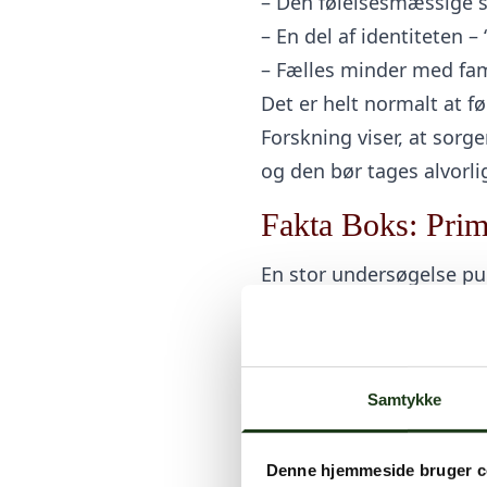
– Den følelsesmæssige s
– En del af identiteten – 
– Fælles minder med fam
Det er helt normalt at f
Forskning viser, at sorg
og den bør tages alvorli
Fakta Boks: Prim
En stor undersøgelse pub
University i Irland er sær
975 voksne blev undersø
21 % angav, at dødsfald
Samtykke
oplevet – mere belasten
Symptomerne på alvorlig,
Denne hjemmeside bruger c
med dem ved menneskel