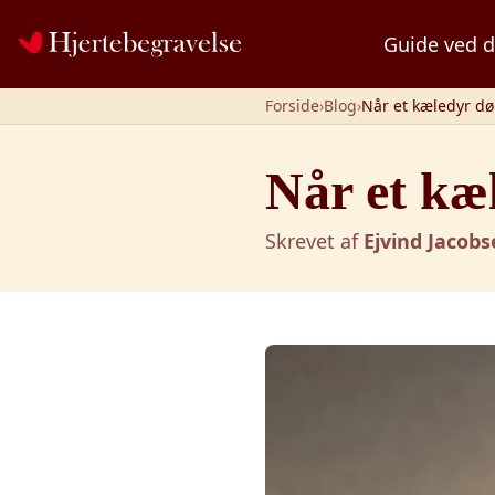
Spring til indhold
Guide ved d
Forside
›
Blog
›
Når et kæledyr dø
Når et kæ
Skrevet af
Ejvind Jacob