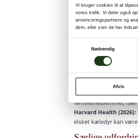
Vi bruger cookies til at tilpas
Pet loss udgjorde 8,1 % a
vores trafik. Vi deler også 
overgået af tab af foræld
annonceringspartnere og anal
Forskerne konkluderer, 
dem, eller som de har indsaml
nuværende diagnostiske r
Samtykkevalg
Andre understøtt
Nødvendig
Systematisk review (20
af et kæledyr kan være
Sammenlignende studi
Afvis
angst, søvnforstyrrelser
familiemedlemmer, især 
Harvard Health (2026):
elsket kæledyr kan være
Særlige udfordri