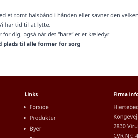
ed et tomt halsbånd i hånden eller savner den velken
har tid til at lytte.
r for dig, også når det “bare” er et kæledyr.
plads til alle former for sorg
Links
Firma inf
Forside
Hjertebe
Kongevej
Produkter
2830 Vir
Byer
CVR Nr.: 