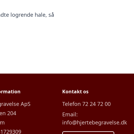
dte logrende hale, så
ormation
Kontakt os
gravelse ApS
Telefon 72 24 72 00
en 204
Email:
um
info@hjertebegravelse.dk
41729309