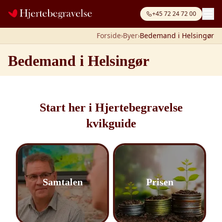
Spring til indhold
+45 72 24 72 00
Forside
›
Byer
›
Bedemand i Helsingør
Bedemand i Helsingør
Start her i Hjertebegravelse
kvikguide
Samtalen
Prisen