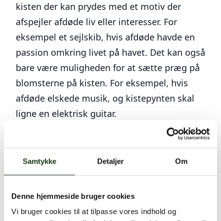
kisten der kan prydes med et motiv der
afspejler afdøde liv eller interesser. For
eksempel et sejlskib, hvis afdøde havde en
passion omkring livet på havet. Det kan også
bare være muligheden for at sætte præg på
blomsterne på kisten. For eksempel, hvis
afdøde elskede musik, og kistepynten skal
ligne en elektrisk guitar.
Uanset hvad jeres ønske som pårørende må
være, så er Hjertebegravelses bedmænd i
stand til at hjælpe jer med at få dem opfyldt,
Samtykke
Detaljer
Om
så længe det er lovligt.
Denne hjemmeside bruger cookies
Vi bruger cookies til at tilpasse vores indhold og