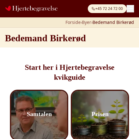
Spring til indhold
+45 72 24 72 00
Forside
›
Byer
›
Bedemand Birkerød
Bedemand Birkerød
Start her i Hjertebegravelse
kvikguide
Samtalen
Prisen