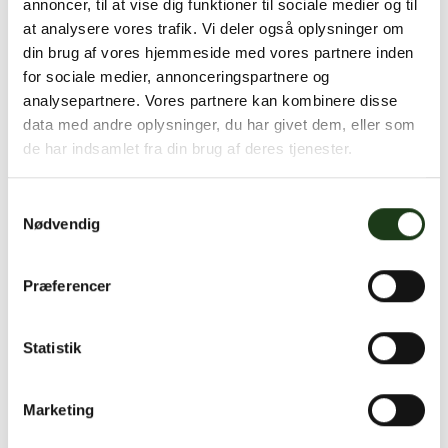
annoncer, til at vise dig funktioner til sociale medier og til
at analysere vores trafik. Vi deler også oplysninger om
din brug af vores hjemmeside med vores partnere inden
for sociale medier, annonceringspartnere og
analysepartnere. Vores partnere kan kombinere disse
data med andre oplysninger, du har givet dem, eller som
de har indsamlet fra din brug af deres tjenester.
Samtykkevalg
Nødvendig
Hvem er Hjertebegravelse?
Præferencer
Bedemand Henrik Andersen startede
Hjertebegravelse i Allerød, Birkerød og
Statistik
Hillerød. Senere spredte forretningen sig
hele vejen langs Kongevejen – fra Hillerød til
Marketing
København, og udvalgte byer i Nordsjælland.