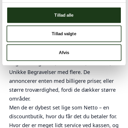
Henriks ønske er at genindføre traditionelle
dyder indenfor bedemandsbranchen igen.
Tillad alle
Der har de senere år været en bevægelse i
branchen væk fra den traditionelle
Tillad valgte
bedemand, mod en online bedemand, som
ikke har en lokal repræsentation.
Afvis
Eksempler på sådanne forretninger er
Begravelsesguiden, God afsked, Lavendla,
Unikke Begravelser med flere. De
annoncerer enten med billigere priser, eller
større troværdighed, fordi de dækker større
områder.
Men de er dybest set lige som Netto – en
discountbutik, hvor du får det du betaler for.
Hvor der er meget lidt service ved kassen, og