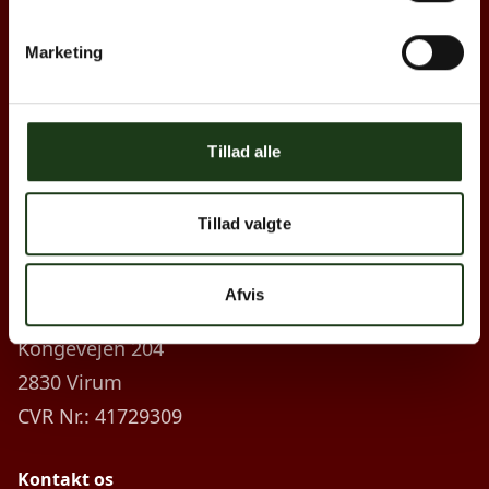
Links
Forside
Marketing
Produkter
Byer
Tillad alle
Blog
Kontakt
Tillad valgte
Firma information
Afvis
Hjertebegravelse ApS
Kongevejen 204
2830 Virum
CVR Nr.: 41729309
Kontakt os