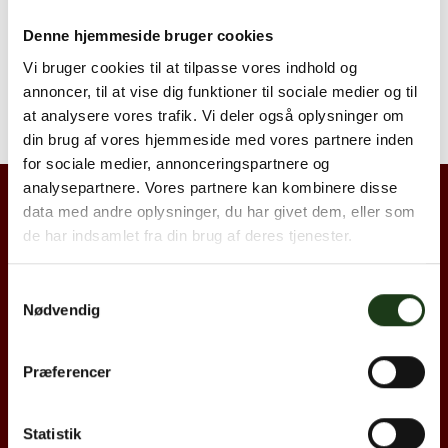
Denne hjemmeside bruger cookies
Vi bruger cookies til at tilpasse vores indhold og
annoncer, til at vise dig funktioner til sociale medier og til
at analysere vores trafik. Vi deler også oplysninger om
din brug af vores hjemmeside med vores partnere inden
for sociale medier, annonceringspartnere og
analysepartnere. Vores partnere kan kombinere disse
data med andre oplysninger, du har givet dem, eller som
de har indsamlet fra din brug af deres tjenester.
Copyright 2026 © Hjertebegravelse.dk
Samtykkevalg
Nødvendig
Alle rettigheder er forbeholdt
Privatlivspolitik og cookies
Præferencer
Om Hjertebegravelse
Statistik