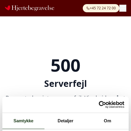
+45 72 24 72 00
500
Serverfejl
Der opstod en intern serverfejl. Vi arbejder på at
løse problemet. Prøv venligst igen senere.
Kontakt os på
+45 72 24 72 00
eller
info@hjertebegravelse.dk
Samtykke
Detaljer
Om