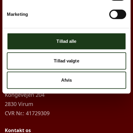
Links
Forside
Marketing
Produkter
Byer
Tillad alle
Blog
Kontakt
Tillad valgte
Firma information
Afvis
Hjertebegravelse ApS
Kongevejen 204
2830 Virum
CVR Nr.: 41729309
Kontakt os