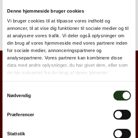
Denne hjemmeside bruger cookies
Vi bruger cookies til at tilpasse vores indhold og
annoncer, til at vise dig funktioner til sociale medier og til
at analysere vores trafik. Vi deler også oplysninger om
din brug af vores hjemmeside med vores partnere inden
for sociale medier, annonceringspartnere og
analysepartnere. Vores partnere kan kombinere disse
data med andre oplysninger, du har givet dem, eller som
de har indsamlet fra din brug af deres tjenester.
Copyright 2026 © Hjertebegravelse.dk
Samtykkevalg
Nødvendig
Alle rettigheder er forbeholdt
Privatlivspolitik og cookies
Præferencer
Om Hjertebegravelse
Statistik