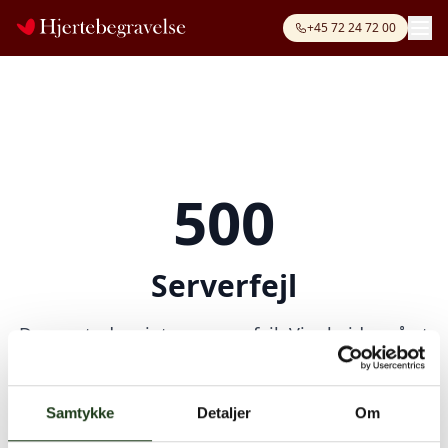
+45 72 24 72 00
500
Serverfejl
Der opstod en intern serverfejl. Vi arbejder på at
løse problemet. Prøv venligst igen senere.
Kontakt os på
+45 72 24 72 00
eller
info@hjertebegravelse.dk
Samtykke
Detaljer
Om